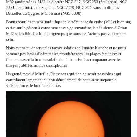
M32 (andromède), M33, la discrète NGC 247, NGC 253 (Sculpteur), NGC
7331, le quintette de Stephan, NGC 7479, NGC 891, sans oublier les
Dentelles du Cygne, le Croissant (NGC 6888)
Bonus pour les couche-tard : Jupiter, la nébuleuse du crabe (M1) et bien sûr,
cerise sur le gâteau à consommer avec gourmandise, la nébuleuse d’Orion
M42 splendide. Il a bien longtemps que nous ne l’avions pas vue comme
cela.
Nous avons pu observer les taches solaires en lumière blanche et ne nous
sommes pas lassés d’admirer les protubérances, les plages faculaires et
filaments avec la lunette solaire du club en Hα, les comparant avec les
images publiées sur nos smartphones .
Un grand merci à Mireille, Pierre sans qui rien ne serait possible et qui
contribuent largement au bon déroulement de cette semainepour la
satisfaction et le bonheur de tous.