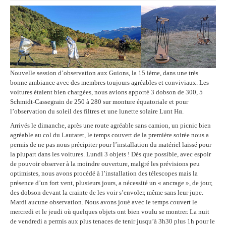
Nouvelle session d’observation aux Guions, la 15 ième, dans une très
bonne ambiance avec des membres toujours agréables et conviviaux. Les
voitures étaient bien chargées, nous avions apporté 3 dobson de 300, 5
Schmidt-Cassegrain de 250 à 280 sur monture équatoriale et pour
l’observation du soleil des filtres et une lunette solaire Lunt Hα.
Arrivés le dimanche, après une route agréable sans camion, un picnic bien
agréable au col du Lautaret, le temps couvert de la première soirée nous a
permis de ne pas nous précipiter pour l’installation du matériel laissé pour
la plupart dans les voitures. Lundi 3 objets ! Dès que possible, avec espoir
de pouvoir observer à la moindre ouverture, malgré les prévisions peu
optimistes, nous avons procédé à l’installation des télescopes mais la
présence d’un fort vent, plusieurs jours, a nécessité un « ancrage », de jour,
des dobson devant la crainte de les voir s’envoler, même sans leur jupe.
Mardi aucune observation. Nous avons joué avec le temps couvert le
mercredi et le jeudi où quelques objets ont bien voulu se montrer. La nuit
de vendredi a permis aux plus tenaces de tenir jusqu’à 3h30 plus 1h pour le