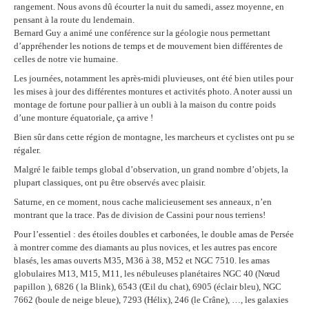
rangement. Nous avons dû écourter la nuit du samedi, assez moyenne, en
pensant à la route du lendemain.
Bernard Guy a animé une conférence sur la géologie nous permettant
d’appréhender les notions de temps et de mouvement bien différentes de
celles de notre vie humaine.
Les journées, notamment les après-midi pluvieuses, ont été bien utiles pour
les mises à jour des différentes montures et activités photo.
A noter aussi un
montage de fortune pour pallier à un oubli à la maison du contre poids
d’une monture équatoriale, ça arrive !
Bien sûr dans cette région de montagne, les marcheurs et cyclistes ont pu se
régaler.
Malgré le faible temps global d’observation, un grand nombre d’objets, la
plupart classiques, ont pu être observés avec plaisir.
Saturne, en ce moment, nous cache malicieusement ses anneaux, n’en
montrant que la trace. Pas de division de Cassini pour nous terriens!
Pour l’essentiel : des étoiles doubles et carbonées, le double amas de Persée
à montrer comme des diamants au plus novices, et les autres pas encore
blasés, les amas ouverts M35, M36 à 38, M52 et NGC 7510. les amas
globulaires M13, M15, M11, les nébuleuses planétaires NGC 40 (Nœud
papillon ), 6826 ( la Blink), 6543 (Œil du chat), 6905 (éclair bleu), NGC
7662 (boule de neige bleue), 7293 (Hélix), 246 (le Crâne), …, les galaxies