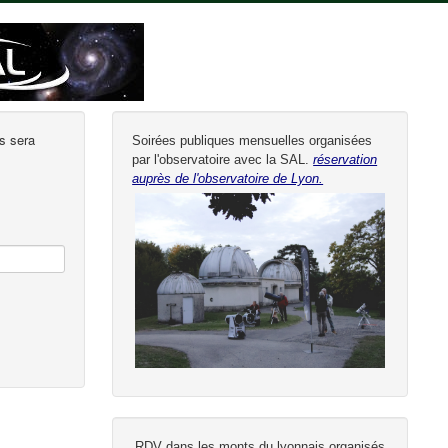
us sera
Soirées publiques mensuelles organisées
par l'observatoire avec la SAL.
réservation
auprès de l'observatoire de Lyon.
RDV dans les monts du lyonnais organisés