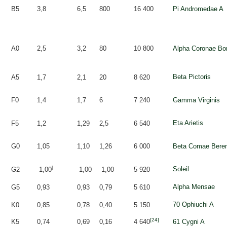
B5
3,8
6,5
800
16 400
Pi
Andromedae
A
A0
2,5
3,2
80
10 800
Alpha
Coronae
Bor
Beta
Pictoris
A5
1,7
2,1
20
8 620
F0
1,4
1,7
6
7 240
Gamma
Virginis
Eta
Arietis
F5
1,2
1,29
2,5
6 540
G0
1,05
1,10
1,26
6 000
Beta
Comae
Bere
[
Soleil
G2
1,00
1,00
1,00
5 920
Alpha
Mensae
G5
0,93
0,93
0,79
5 610
70
Ophiuchi
A
K0
0,85
0,78
0,40
5 150
[24]
K5
0,74
0,69
0,16
4 640
61
Cygni
A