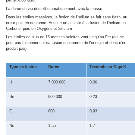
petite: 0,08 Msol.
La durée de vie décroît dramatiquement avec la masse.
Dans les étoiles massives, la fusion de l’hélium se fait sans flash, au
cœur puis en couronne. Ensuite on assiste à la fusion de l’hélium en
Carbone, puis en Oxygène et Silicium
Les étoiles de plus de 15 masses solaires vont jusqu’au Fer (qui ne
peut pas fusionner car sa fusion consomme de l’énergie et donc n’en
produit pas).
Type de fusion
Durée
Tcentrale en Giga K
H
7 000 000
0,06
He
500 000
0,23
C
600
0,93
Ne
1 an
1,7