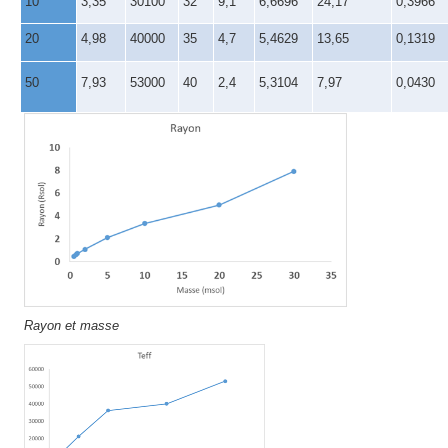
10
3,35
30100
32
9,1
6,6696
24,17
0,3966
20
4,98
40000
35
4,7
5,4629
13,65
0,1319
50
7,93
53000
40
2,4
5,3104
7,97
0,0430
Rayon et masse