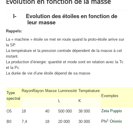
Evolution en fonction de la masse
I-
Evolution des étoiles en fonction de
leur masse
Rappels:
La « machine » étoile se met en route quand la proto-étoile arrive sur
la SP.
La température et la pression centrale dépendent de la masse à cet
instant.
La production d’énergie: quantité et mode sont en relation avec la Tc
et la Pc
La durée de vie d’une étoile dépend de sa masse
RayonRayon
Masse
Luminosité
Température
Type
Exemples
spectral
L
K
Zeta
Puppis
O5
18
40
500 000
38 000
1
Phi
Orionis
B0
7,4
18
20 000
30 000