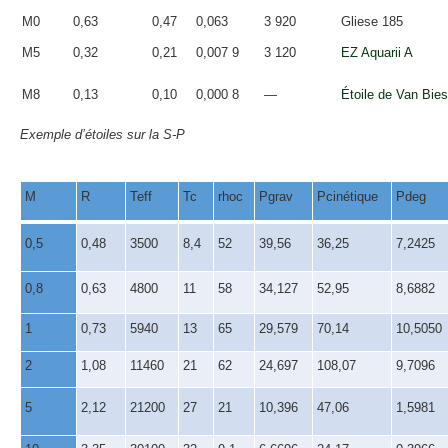
M0
0,63
0,47
0,063
3 920
Gliese 185
M5
0,32
0,21
0,007 9
3 120
EZ
Aquarii
A
M8
0,13
0,10
0,000 8
—
Étoile de Van
Bie
Exemple d’étoiles sur la S-P
M
R
Teff
Tc
rhoc
Pgrav
Pcinétique
Pdeg
0,5
0,48
3500
8,4
52
39,56
36,25
7,2425
0,8
0,63
4800
11
58
34,127
52,95
8,6882
1
0,73
5940
13
65
29,579
70,14
10,5050
2
1,08
11460
21
62
24,697
108,07
9,7096
5
2,12
21200
27
21
10,396
47,06
1,5981