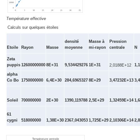
T
empérature effective
Calculs sur quelques étoiles
densité
Masse à
Pression
Etoile
Rayon
Masse
moyenne
mi-rayon
centrale
N
Zeta
puppis
12600000000
8E+31
9,534429276
1E+31
1,
2,0188E+12
alpha
Co Bo
1750000000
6,4E+30
284,6965327
8E+29
3,47232E+13
3,
Soleil
700000000
2E+30
1390,119788
2,5E+29
1,32459E+14
1,
61
cygni
518000000
1,38E+30
2367,043053
1,725E+29
2,10306E+14
2,